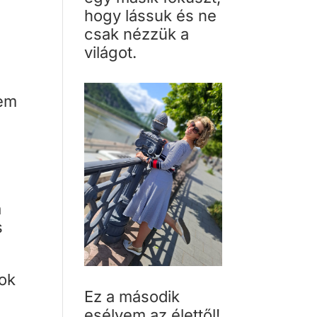
hogy lássuk és ne
csak nézzük a
világot.
tem
a
s
lok
Ez a második
esélyem az élettől!
m