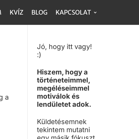
M
KVÍZ
BLOG
KAPCSOLAT
S
Jó, hogy itt vagy!
:)
Hiszem, hogy a
történeteimmel,
megéléseimmel
motiválok és
g a
lendületet adok.
Küldetésemnek
tekintem mutatni
m
egy másik fókuszt,