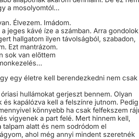
agy a mosolyomtól…
k van. Élvezem. Imádom.
 a jeges kávé íze a számban. Arra gondolok
ert hallgatom ilyen távolságból, szabadon,
om. Ezt mantrázom.
an sok van előttem
ormonkezelés…
ogy egy életre kell berendezkedni nem csak
óriasi hullámokat gerjeszt bennem. Olyan
és kapálózva kell a felszínre jutnom. Pedig
ennyivel könnyebb ha csak felfekszem ráj
 vigyenek a part felé. Mert hinnem kell,
 a talpam alatt és nem sodródom el
 vágyom, ahol még annyi mindent szeretnék