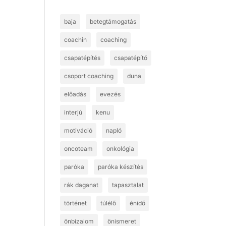
baja
betegtámogatás
coachin
coaching
csapatépítés
csapatépítő
csoport coaching
duna
előadás
evezés
interjú
kenu
motiváció
napló
oncoteam
onkológia
paróka
paróka készítés
rák daganat
tapasztalat
történet
túlélő
énidő
önbizalom
önismeret