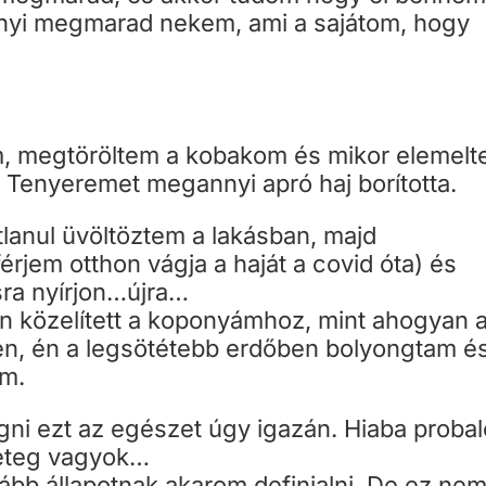
nyi megmarad nekem, ami a sajátom, hogy
m, megtöröltem a kobakom és mikor elemel
 Tenyeremet megannyi apró haj borította.
tlanul üvöltöztem a lakásban, majd
érjem otthon vágja a haját a covid óta) és
sra nyírjon…újra…
n közelített a koponyámhoz, mint ahogyan 
en, én a legsötétebb erdőben bolyongtam é
em.
ni ezt az egészet úgy igazán. Hiaba proba
 beteg vagyok…
bb állapotnak akarom definialni. De ez ne