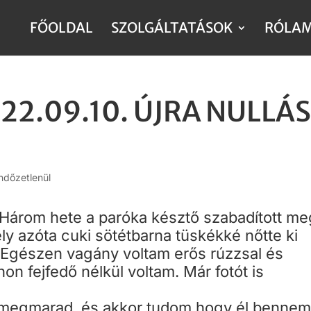
FŐOLDAL
SZOLGÁLTATÁSOK
RÓLA
022.09.10. ÚJRA NULLÁ
dőzetlenül
. Három hete a paróka késztő szabadított me
y azóta cuki sötétbarna tüskékké nőtte ki
Egészen vagány voltam erős rúzzsal és
on fejfedő nélkül voltam. Már fotót is
megmarad, és akkor tudom hogy él benne