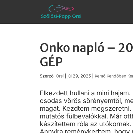
Onko napló – 2
GÉP
Szerző:
Orsi
|
júl 29, 2025
|
Kemó Kendőben Ken
Elkezdett hullani a mini hajam
csodás vörös sörényemtől, mel
magát. Kezdtem megszeretni. 
mutatós fülbevalókkal. Már otth
készítettem róla az utókornak.
Annyira reménykedtem, hogy 