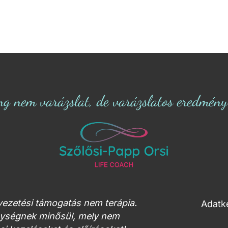
ng nem varázslat, de varázslatos eredmény s
tvezetési támogatás nem terápia.
Adatke
enységnek minősül, mely nem