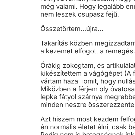
még valami. Hogy legalább en
nem leszek csupasz fejű.
Összetörtem…újra…
Takarítás közben megizzadta
a kezemet elfogott a remegés.
Órákig zokogtam, és artikulála
kikészítettem a vágógépet (A f
vártam haza Tomit, hogy nullá
Miközben a férjem oly óvatosa
lepke fátyol szárnya megrebb
minden neszre összerezzent
Azt hiszem most kezdem felfog
én normális életet élni, csak
Pedig nem is betegségnek inká