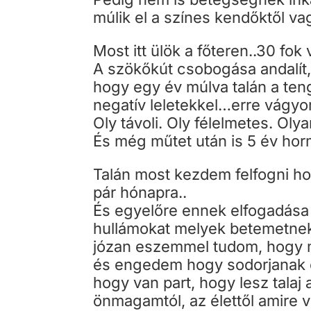
múlik el a színes kendőktől v
Most itt ülök a főteren..30 fo
A szökőkút csobogása andalít,
hogy egy év múlva talán a teng
negatív leletekkel…erre vágy
Oly távoli. Oly félelmetes. Oly
És még műtet után is 5 év h
Talán most kezdem felfogni h
pár hónapra..
És egyelőre ennek elfogadása 
hullámokat melyek betemetnek 
józan eszemmel tudom, hogy m
és engedem hogy sodorjanak és
hogy van part, hogy lesz talaj
önmagamtól, az élettől amire