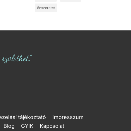
önszeretet
zülethet.”
zelési tájékoztató
Impresszum
Blog
GYIK
Kapcsolat