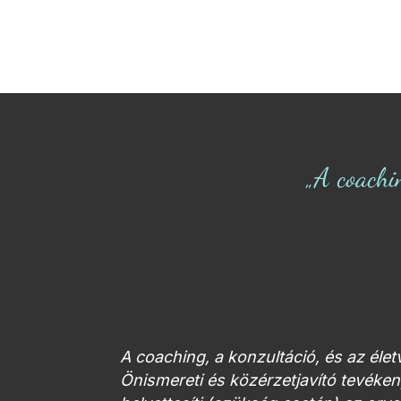
„A coachi
A coaching, a konzultáció, és az éle
Önismereti és közérzetjavító tevék