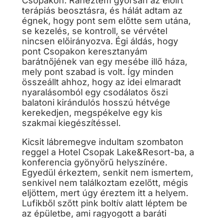
Csopakon. Ránéztem gyorsan az előírt
terápiás beosztásra, és hálát adtam az
égnek, hogy pont sem előtte sem utána,
se kezelés, se kontroll, se vérvétel
nincsen előirányozva. Égi áldás, hogy
pont Csopakon keresztanyám
barátnőjének van egy mesébe illő háza,
mely pont szabad is volt. Így minden
összeállt ahhoz, hogy az idei elmaradt
nyaralásomból egy csodálatos őszi
balatoni kirándulós hosszú hétvége
kerekedjen, megspékelve egy kis
szakmai kiegészítéssel.
Kicsit lábremegve indultam szombaton
reggel a Hotel Csopak Lake&Resort-ba, a
konferencia gyönyörű helyszínére.
Egyedül érkeztem, senkit nem ismertem,
senkivel nem találkoztam ezelőtt, mégis
eljöttem, mert úgy éreztem itt a helyem.
Lufikből szőtt pink boltív alatt léptem be
az épületbe, ami ragyogott a baráti