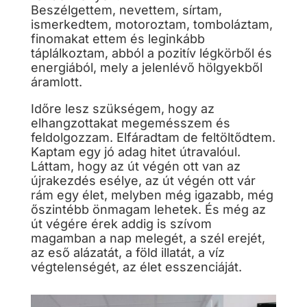
Beszélgettem, nevettem, sírtam,
ismerkedtem, motoroztam, tomboláztam,
finomakat ettem és leginkább
táplálkoztam, abból a pozitív légkörből és
energiából, mely a jelenlévő hölgyekből
áramlott.
Időre lesz szükségem, hogy az
elhangzottakat megemésszem és
feldolgozzam. Elfáradtam de feltöltődtem.
Kaptam egy jó adag hitet útravalóul.
Láttam, hogy az út végén ott van az
újrakezdés esélye, az út végén ott vár
rám egy élet, melyben még igazabb, még
őszintébb önmagam lehetek. És még az
út végére érek addig is szívom
magamban a nap melegét, a szél erejét,
az eső alázatát, a föld illatát, a víz
végtelenségét, az élet esszenciáját.