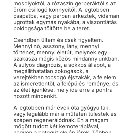
mosolyoktól, a rózaszín gerberáktól s az
öröm csillogó könnyeitől. A legtöbben
csapatba, vagy párban érkeztek, vidáman
ugrottak egymás nyakába, a viszontlátás
boldogsága töltötte be a teret.
Csendben ültem és csak figyeltem.
Mennyi nő, asszony, lány, mennyi
történet, mennyi életút, melynek egy
szakasza mégis közös mindannyiunkban.
A súlyos diagnózis, a sokkos állapot, a
megállíthatatlan zokogások, a
verejtékben tocsogó éjszakák, a félelem
az ismeretlentől, a felépülés reménye, és
az élet igenlése, mely ide erre a pontra
hozott mindenkit.
A legtöbben már évek óta gyógyultak,
vagy legalább már a műtéten túlestek és
szépen regenerálódnak. Én a magam
mögött tudott két kemoterápiával,
nagyon a betegút elején járok. Többen