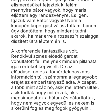
elismerésüket fejezték ki felém,
mennyire bátor vagyok, hogy máris
eljöttem egy rendezvényre. És igen.
Igazuk van! Bátor vagyok! Nem a
kanapén kuporgást választottam, hanem
úgy döntöttem, hogy mindent tudni
akarok, ha már erre a rózsaszín szalaggal
díszített útra léptem én is.
A konferencia fantasztikus volt.
Rendkívül színes előadó gárdát
vonultatott fel, melynek minden pillanata
igazi értéket képviselt. De az
előadásokon és a tömérdek hasznos
információn túl, számomra a legnagyobb
erejét az emberi tényező adta. A csapat,
a több mint száz nő, akik mellettem ültek,
akik tudták hogy mit érzek, akik
megsimogatták a hátam és bátorítottak,
hogy nem vagyok egyedül és nekem is
sikerülni fog és meg fogok gyógyulni.