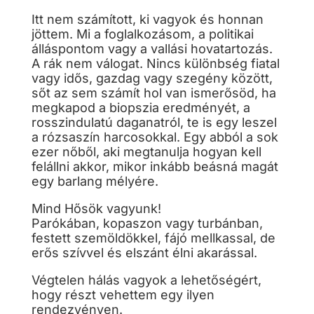
Itt nem számított, ki vagyok és honnan
jöttem. Mi a foglalkozásom, a politikai
álláspontom vagy a vallási hovatartozás.
A rák nem válogat. Nincs különbség fiatal
vagy idős, gazdag vagy szegény között,
sőt az sem számít hol van ismerősöd, ha
megkapod a biopszia eredményét, a
rosszindulatú daganatról, te is egy leszel
a rózsaszín harcosokkal. Egy abból a sok
ezer nőből, aki megtanulja hogyan kell
felállni akkor, mikor inkább beásná magát
egy barlang mélyére.
Mind Hősök vagyunk!
Parókában, kopaszon vagy turbánban,
festett szemöldökkel, fájó mellkassal, de
erős szívvel és elszánt élni akarással.
Végtelen hálás vagyok a lehetőségért,
hogy részt vehettem egy ilyen
rendezvényen.