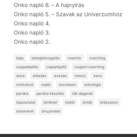
Onko napló 6. – A hajnyírás
Onko napló 5. – Szavak az Univerzumhoz
Onko napló 4.
Onko napló 3.
Onko napló 2.
baja
betegtámogatás
coachin
coaching
csapatépítés
csapatépítő
csoport coaching
duna
előadás
evezés
interjú
kenu
motiváció
napló
oncoteam
onkológia
paróka
paróka készítés
rák daganat
tapasztalat
történet
túlélő
énidő
önbizalom
önismeret
önszeretet