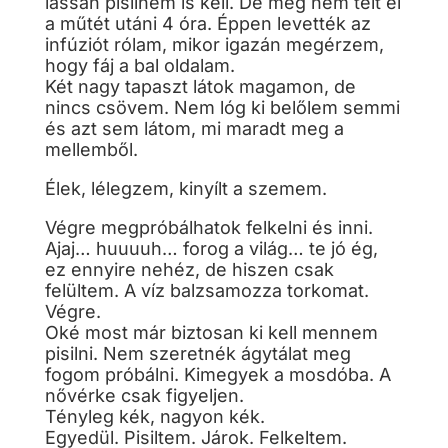
lassan pisilnem is kell. De még nem telt el
a műtét utáni 4 óra. Éppen levették az
infúziót rólam, mikor igazán megérzem,
hogy fáj a bal oldalam.
Két nagy tapaszt látok magamon, de
nincs csövem. Nem lóg ki belőlem semmi
és azt sem látom, mi maradt meg a
mellemből.
Élek, lélegzem, kinyílt a szemem.
Végre megpróbálhatok felkelni és inni.
Ajaj… huuuuh… forog a világ… te jó ég,
ez ennyire nehéz, de hiszen csak
felültem. A víz balzsamozza torkomat.
Végre.
Oké most már biztosan ki kell mennem
pisilni. Nem szeretnék ágytálat meg
fogom próbálni. Kimegyek a mosdóba. A
nővérke csak figyeljen.
Tényleg kék, nagyon kék.
Egyedül. Pisiltem. Járok. Felkeltem.