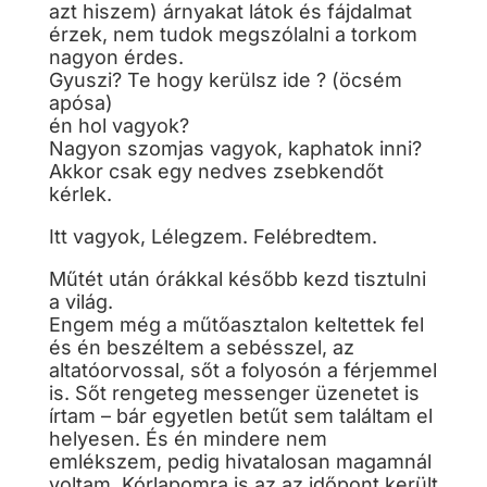
azt hiszem) árnyakat látok és fájdalmat
érzek, nem tudok megszólalni a torkom
nagyon érdes.
Gyuszi? Te hogy kerülsz ide ? (öcsém
apósa)
én hol vagyok?
Nagyon szomjas vagyok, kaphatok inni?
Akkor csak egy nedves zsebkendőt
kérlek.
Itt vagyok, Lélegzem. Felébredtem.
Műtét után órákkal később kezd tisztulni
a világ.
Engem még a műtőasztalon keltettek fel
és én beszéltem a sebésszel, az
altatóorvossal, sőt a folyosón a férjemmel
is. Sőt rengeteg messenger üzenetet is
írtam – bár egyetlen betűt sem találtam el
helyesen. És én mindere nem
emlékszem, pedig hivatalosan magamnál
voltam. Kórlapomra is az az időpont került