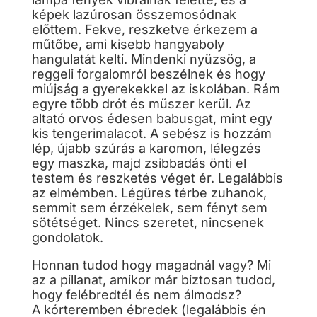
képek lazúrosan összemosódnak
előttem. Fekve, reszketve érkezem a
műtőbe, ami kisebb hangyaboly
hangulatát kelti. Mindenki nyüzsög, a
reggeli forgalomról beszélnek és hogy
miújság a gyerekekkel az iskolában. Rám
egyre több drót és műszer kerül. Az
altató orvos édesen babusgat, mint egy
kis tengerimalacot. A sebész is hozzám
lép, újabb szúrás a karomon, lélegzés
egy maszka, majd zsibbadás önti el
testem és reszketés véget ér. Legalábbis
az elmémben. Légüres térbe zuhanok,
semmit sem érzékelek, sem fényt sem
sötétséget. Nincs szeretet, nincsenek
gondolatok.
Honnan tudod hogy magadnál vagy? Mi
az a pillanat, amikor már biztosan tudod,
hogy felébredtél és nem álmodsz?
A kórteremben ébredek (legalábbis én