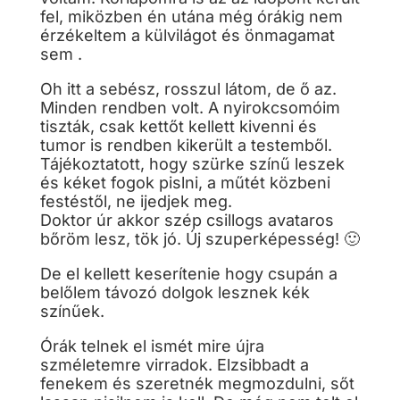
fel, miközben én utána még órákig nem
érzékeltem a külvilágot és önmagamat
sem .
Oh itt a sebész, rosszul látom, de ő az.
Minden rendben volt. A nyirokcsomóim
tiszták, csak kettőt kellett kivenni és
tumor is rendben kikerült a testemből.
Tájékoztatott, hogy szürke színű leszek
és kéket fogok pislni, a műtét közbeni
festéstől, ne ijedjek meg.
Doktor úr akkor szép csillogs avataros
bőröm lesz, tök jó. Új szuperképesség! 🙂
De el kellett keserítenie hogy csupán a
belőlem távozó dolgok lesznek kék
színűek.
Órák telnek el ismét mire újra
szméletemre virradok. Elzsibbadt a
fenekem és szeretnék megmozdulni, sőt