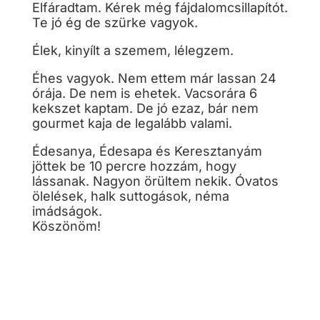
Elfáradtam. Kérek még fájdalomcsillapítót.
Te jó ég de szürke vagyok.
Élek, kinyílt a szemem, lélegzem.
Éhes vagyok. Nem ettem már lassan 24
órája. De nem is ehetek. Vacsorára 6
kekszet kaptam. De jó ezaz, bár nem
gourmet kaja de legalább valami.
Édesanya, Édesapa és Keresztanyám
jöttek be 10 percre hozzám, hogy
lássanak. Nagyon örültem nekik. Óvatos
ölelések, halk suttogások, néma
imádságok.
Köszönöm!