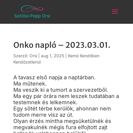
Onko napló – 2023.03.01.
Szerző:
Orsi
|
aug 1, 2025
|
Kemó Kendőben
Kendőzetlenül
A tavasz első napja a naptárban.
Ma műtenek.
Ma veszik ki a tumort a szervezetből.
Ma egy pár órára nem leszek tudatában a
testemnek és lelkemnek.
Egy sötét térbe kerülök, ahonnan nem
tudom merre visz az út.
Olyan érzés mintha megsüketülnék és
megvakulnék mégis fura elfojtott zajt