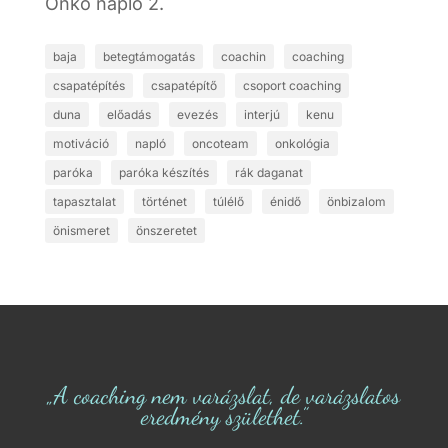
Onko napló 2.
baja
betegtámogatás
coachin
coaching
csapatépítés
csapatépítő
csoport coaching
duna
előadás
evezés
interjú
kenu
motiváció
napló
oncoteam
onkológia
paróka
paróka készítés
rák daganat
tapasztalat
történet
túlélő
énidő
önbizalom
önismeret
önszeretet
„A coaching nem varázslat, de varázslatos
eredmény születhet.”