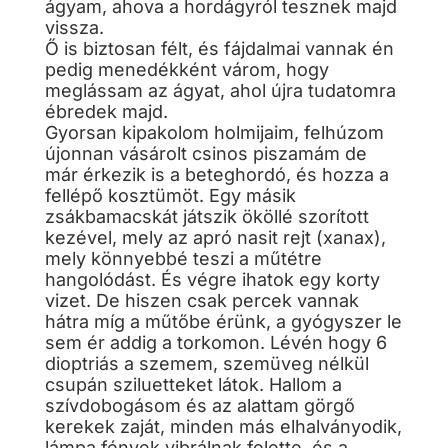
ágyam, ahova a hordágyról tesznek majd
vissza.
Ő is biztosan félt, és fájdalmai vannak én
pedig menedékként várom, hogy
meglássam az ágyat, ahol újra tudatomra
ébredek majd.
Gyorsan kipakolom holmijaim, felhúzom
újonnan vásárolt csinos piszamám de
már érkezik is a beteghordó, és hozza a
fellépő kosztümöt. Egy másik
zsákbamacskát játszik ököllé szorított
kezével, mely az apró nasit rejt (xanax),
mely könnyebbé teszi a műtétre
hangolódást. És végre ihatok egy korty
vizet. De hiszen csak percek vannak
hátra míg a műtőbe érünk, a gyógyszer le
sem ér addig a torkomon. Lévén hogy 6
dioptriás a szemem, szemüveg nélkül
csupán sziluetteket látok. Hallom a
szívdobogásom és az alattam görgő
kerekek zaját, minden más elhalványodik,
lámpa fények vibrálnak felette, és a