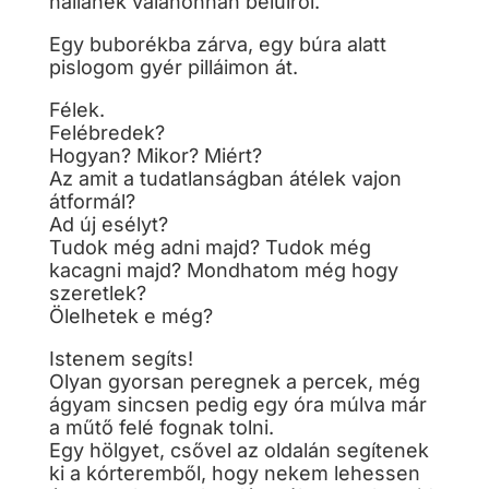
hallanék valahonnan belülről.
Egy buborékba zárva, egy búra alatt
pislogom gyér pilláimon át.
Félek.
Felébredek?
Hogyan? Mikor? Miért?
Az amit a tudatlanságban átélek vajon
átformál?
Ad új esélyt?
Tudok még adni majd? Tudok még
kacagni majd? Mondhatom még hogy
szeretlek?
Ölelhetek e még?
Istenem segíts!
Olyan gyorsan peregnek a percek, még
ágyam sincsen pedig egy óra múlva már
a műtő felé fognak tolni.
Egy hölgyet, csővel az oldalán segítenek
ki a kórteremből, hogy nekem lehessen