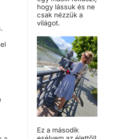
hogy lássuk és ne
csak nézzük a
világot.
.
el
e
Ez a második
esélyem az élettől!
k a