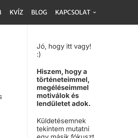
M
KVÍZ
BLOG
KAPCSOLAT
Jó, hogy itt vagy!
:)
Hiszem, hogy a
történeteimmel,
megéléseimmel
motiválok és
s
lendületet adok.
Küldetésemnek
tekintem mutatni
egy másik fókuszt,