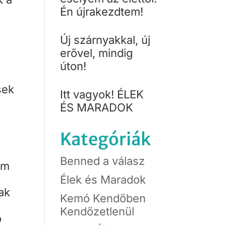
Én újrakezdtem!
Új szárnyakkal, új
erővel, mindig
úton!
sek
Itt vagyok! ÉLEK
ÉS MARADOK
Kategóriák
Benned a válasz
em
t
Élek és Maradok
ak
Kemó Kendőben
Kendőzetlenül
ó