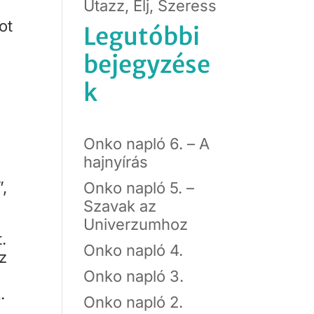
Utazz, Élj, Szeress
ot
Legutóbbi
bejegyzése
k
Onko napló 6. – A
hajnyírás
,
Onko napló 5. –
Szavak az
Univerzumhoz
.
Onko napló 4.
z
Onko napló 3.
.
Onko napló 2.