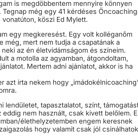
agam is megdöbbentem mennyire könnyen
m. Tegnap még egy 41 kérdéses Öncoaching
 vonatúton, köszi Ed Mylett.
ptam egy megkeresést. Egy volt kolléganőm
- e még, mert nem tudja a csapatának a
e neki az én életvidámságom és színeim.
ult a motolla az agyamban, átgondoltam,
ánlatot. Mertem adni ajánlatot, akkor is ha
r azt írta nekem hogy „imádokélnicoaching”
tomra.
i lendületet, tapasztalatot, színt, támogatást
 eddig nem használt, csak kivett belőlem. E
potomban/élethelyzetemben engem keresnek
aigazolás hogy valamit csak jól csinálhatok