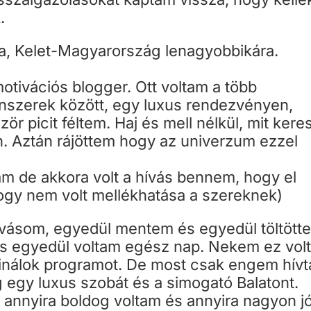
.
, Kelet-Magyarország lenagyobbikára.
motivációs blogger. Ott voltam a több
enszerek között, egy luxus rendezvényen,
ör picit féltem. Haj és mell nélkül, mit kere
an. Aztán rájöttem hogy az univerzum ezzel
am de akkora volt a hívás bennem, hogy el
hogy nem volt mellékhatása a szereknek)
ívásom, egyedül mentem és egyedül töltött
és egyedül voltam egész nap. Nekem ez vol
csinálok programot. De most csak engem hívt
 egy luxus szobát és a simogató Balatont.
 annyira boldog voltam és annyira nagyon j