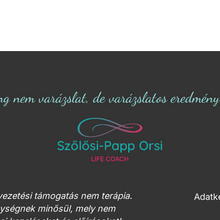
ng nem varázslat, de varázslatos eredmény s
tvezetési támogatás nem terápia.
Adatke
enységnek minősül, mely nem