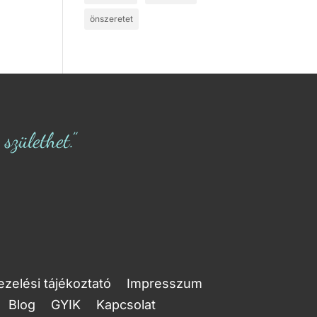
önszeretet
zülethet.”
zelési tájékoztató
Impresszum
Blog
GYIK
Kapcsolat