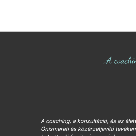
„A coachi
A coaching, a konzultáció, és az éle
Önismereti és közérzetjavító tevék