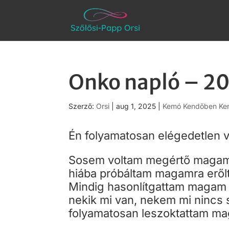
Onko napló – 2
Szerző:
Orsi
|
aug 1, 2025
|
Kemó Kendőben Ken
Én folyamatosan elégedetlen
Sosem voltam megértő magamm
hiába próbáltam magamra erőlte
Mindig hasonlítgattam magam 
nekik mi van, nekem mi nincs s
folyamatosan leszoktattam m