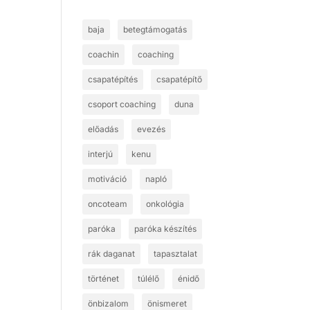
baja
betegtámogatás
coachin
coaching
csapatépítés
csapatépítő
csoport coaching
duna
előadás
evezés
interjú
kenu
motiváció
napló
oncoteam
onkológia
paróka
paróka készítés
rák daganat
tapasztalat
történet
túlélő
énidő
önbizalom
önismeret