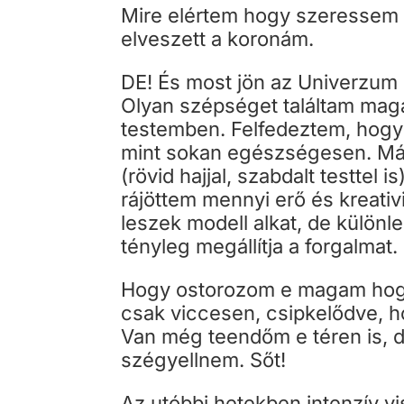
Mire elértem hogy szeressem 
elveszett a koronám.
DE! És most jön az Univerzum 
Olyan szépséget találtam mag
testemben. Felfedeztem, hogy 
mint sokan egészségesen. Már k
(rövid hajjal, szabdalt testtel
rájöttem mennyi erő és kreati
leszek modell alkat, de külön
tényleg megállítja a forgalmat.
Hogy ostorozom e magam hogy
csak viccesen, csipkelődve, h
Van még teendőm e téren is, 
szégyellnem. Sőt!
Az utóbbi hetekben intenzív v