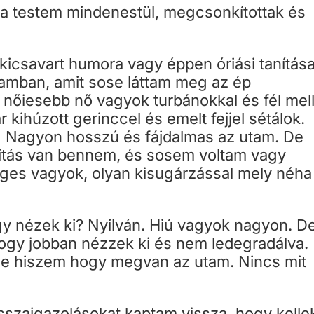
a testem mindenestül, megcsonkítottak és
kicsavart humora vagy éppen óriási tanítása
amban, amit sose láttam meg az ép
nőiesebb nő vagyok turbánokkal és fél mell
ihúzott gerinccel és emelt fejjel sétálok.
 is) Nagyon hosszú és fájdalmas az utam. De
vitás van bennem, és sosem voltam vagy
leges vagyok, olyan kisugárzással mely néha
 nézek ki? Nyilván. Hiú vagyok nagyon. D
ogy jobban nézzek ki és nem ledegradálva.
de hiszem hogy megvan az utam. Nincs mit
isszaigazolásokat kaptam vissza, hogy kelle