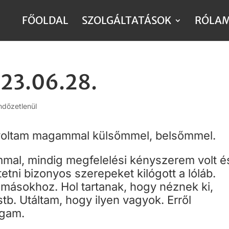
FŐOLDAL
SZOLGÁLTATÁSOK
RÓLA
023.06.28.
dőzetlenül
 voltam magammal külsőmmel, belsőmmel.
al, mindig megfelelési kényszerem volt é
tni bizonyos szerepeket kilógott a lóláb.
másokhoz. Hol tartanak, hogy néznek ki,
tb. Utáltam, hogy ilyen vagyok. Erről
agam.