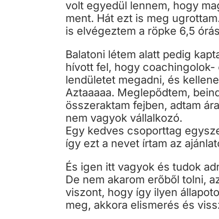
volt egyedül lennem, hogy m
ment. Hát ezt is meg ugrotta
is elvégeztem a röpke 6,5 órás
Balatoni létem alatt pedig ka
hívott fel, hogy coachingolok
lendületet megadni, és kellen
Aztaaaaa. Meglepődtem, beind
összeraktam fejben, adtam áraj
nem vagyok vállalkozó.
Egy kedves csoporttag egysze
így ezt a nevet írtam az ajánla
És igen itt vagyok és tudok adn
De nem akarom erőből tolni, az
viszont, hogy így ilyen álla
meg, akkora elismerés és vissz