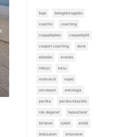
baja
betegtámogatás
coachin
coaching
csapatépítés
csapatépítő
csoport coaching
duna
előadás
evezés
interjú
kenu
motiváció
napló
oncoteam
onkológia
paróka
paróka készítés
rák daganat
tapasztalat
történet
túlélő
énidő
önbizalom
önismeret