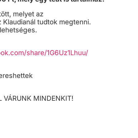
ött, melyet az
 Klaudianál tudtok megtenni.
 lehetséges.
ook.com/share/1G6Uz1Lhuu/
ereshettek
L VÁRUNK MINDENKIT!