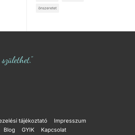
önszeretet
zülethet.”
zelési tájékoztató
Impresszum
Blog
GYIK
Kapcsolat