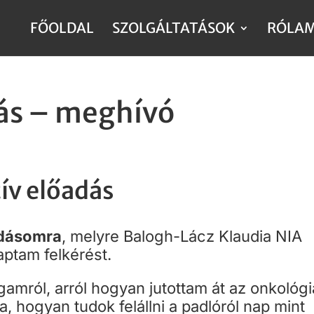
FŐOLDAL
SZOLGÁLTATÁSOK
RÓLA
dás – meghívó
ív előadás
adásomra
, melyre Balogh-Lácz Klaudia NIA
aptam felkérést.
amról, arról hogyan jutottam át az onkológi
 hogyan tudok felállni a padlóról nap mint