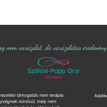
ng nem varázslat, de varázslatos eredmény s
tvezetési támogatás nem terápia.
Adatke
enységnek minősül, mely nem