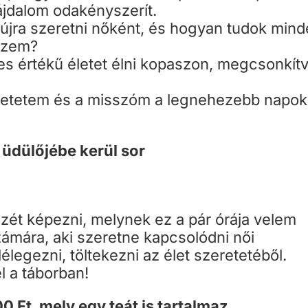
ájdalom odakényszerít.
jra szeretni nőként, és hogyan tudok min
egzem?
s értékű életet élni kopaszon, megcsonkítv
zeretetem és a misszóm a legnehezebb napo
üdülőjébe kerül sor
ét képezni, melynek ez a pár órája velem
mára, aki szeretne kapcsolódni női
élegezni, töltekezni az élet szeretetéből.
l a táborban!
 Ft, mely egy teát is tartalmaz.