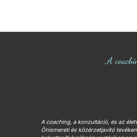
„A coachi
A coaching, a konzultáció, és az éle
Önismereti és közérzetjavító tevék