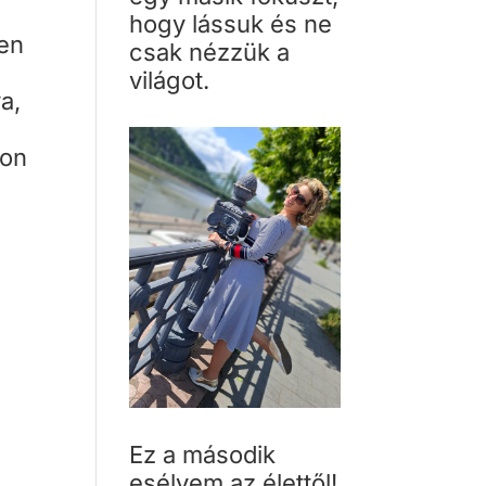
hogy lássuk és ne
den
csak nézzük a
világot.
a,
kon
Ez a második
esélyem az élettől!