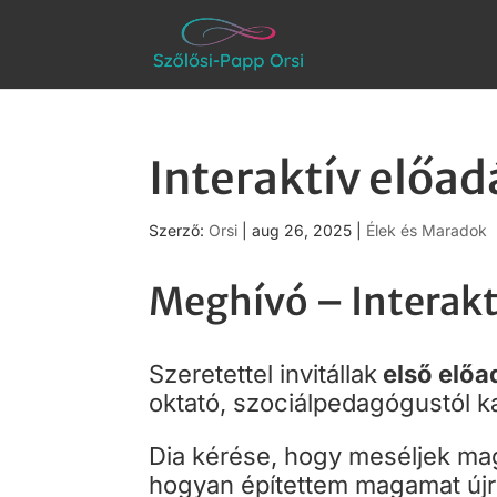
Interaktív előa
Szerző:
Orsi
|
aug 26, 2025
|
Élek és Maradok
Meghívó – Interakt
Szeretettel invitállak
első elő
oktató, szociálpedagógustól k
Dia kérése, hogy meséljek mag
hogyan építettem magamat újra,