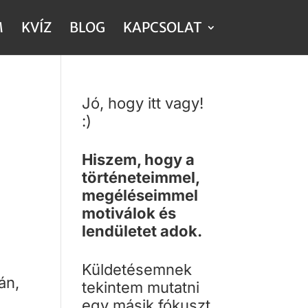
M
KVÍZ
BLOG
KAPCSOLAT
Jó, hogy itt vagy!
:)
Hiszem, hogy a
történeteimmel,
megéléseimmel
motiválok és
lendületet adok.
Küldetésemnek
án,
tekintem mutatni
egy másik fókuszt,