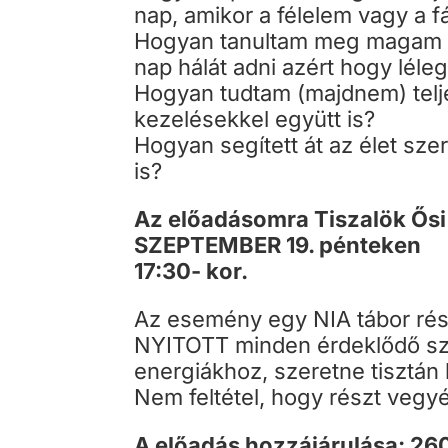
nap, amikor a félelem vagy a f
Hogyan tanultam meg magam ú
nap hálát adni azért hogy lél
Hogyan tudtam (majdnem) telje
kezelésekkel együtt is?
Hogyan segített át az élet s
is?
Az előadásomra Tiszalök Ősi 
SZEPTEMBER 19. pénteken
17:30- kor.
Az esemény egy NIA tábor rész
NYITOTT minden érdeklődő szá
energiákhoz, szeretne tisztán l
Nem feltétel, hogy részt vegyé
A előadás hozzájárulása: 2600