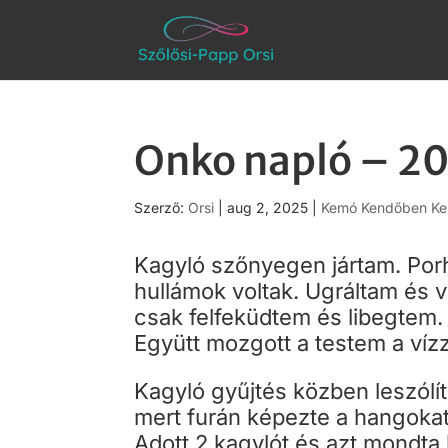
Onko napló – 20
Szerző:
Orsi
|
aug 2, 2025
|
Kemó Kendőben Ke
Kagyló szőnyegen jártam. Po
hullámok voltak. Ugráltam és v
csak felfeküdtem és libegtem.
Együtt mozgott a testem a vízz
Kagyló gyűjtés közben leszólít
mert furán képezte a hangokat
Adott 2 kagylót és azt mondt