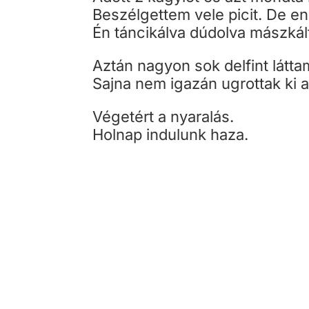
Beszélgettem vele picit. De e
Én táncikálva dúdolva mászká
Aztán nagyon sok delfint látta
Sajna nem igazán ugrottak ki 
Végetért a nyaralás.
Holnap indulunk haza.