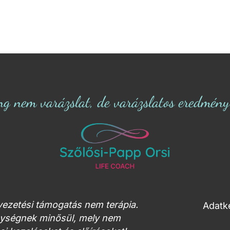
ng nem varázslat, de varázslatos eredmény s
tvezetési támogatás nem terápia.
Adatke
enységnek minősül, mely nem