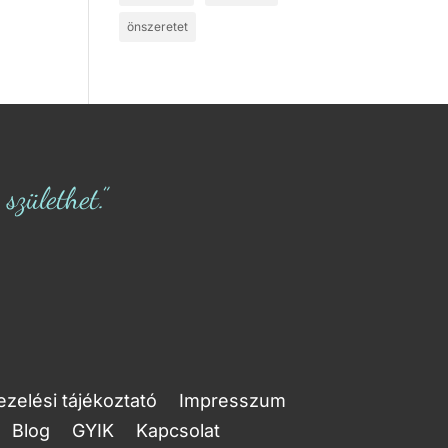
önszeretet
zülethet.”
zelési tájékoztató
Impresszum
Blog
GYIK
Kapcsolat