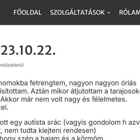
FŐOLDAL
SZOLGÁLTATÁSOK
RÓLA
23.10.22.
ndőzetlenül
rhomokba fetrengtem, nagyon nagyon óriás
isítottam. Aztán mikor átjutottam a tarajoso
 Akkor már nem volt nagy és félelmetes.
el.
ott egy autista srác (vagyis gondolom h azv
, nem tudta kiejteni rendesen)
a hogy szép a hajam és a körmöm