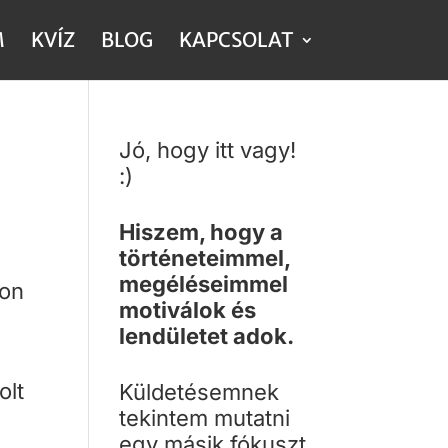
M
KVÍZ
BLOG
KAPCSOLAT
Jó, hogy itt vagy!
:)
Hiszem, hogy a
történeteimmel,
megéléseimmel
kon
motiválok és
lendületet adok.
olt
Küldetésemnek
tekintem mutatni
egy másik fókuszt,