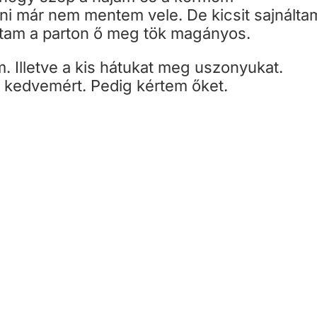
nni már nem mentem vele. De kicsit sajnálta
ltam a parton ő meg tök magányos.
m. Illetve a kis hátukat meg uszonyukat.
a kedvemért. Pedig kértem őket.