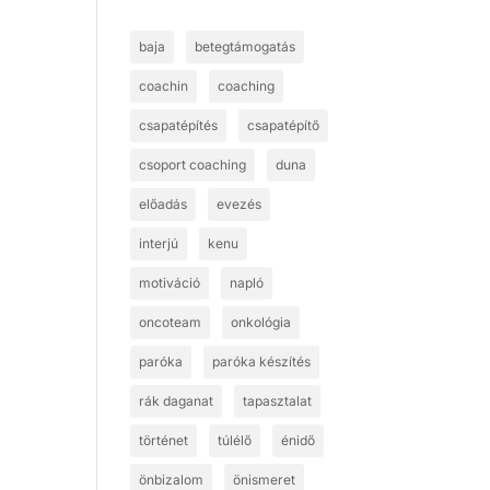
baja
betegtámogatás
coachin
coaching
csapatépítés
csapatépítő
csoport coaching
duna
előadás
evezés
interjú
kenu
motiváció
napló
oncoteam
onkológia
paróka
paróka készítés
rák daganat
tapasztalat
történet
túlélő
énidő
önbizalom
önismeret