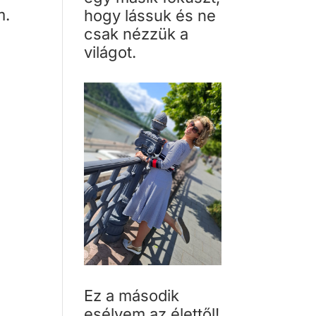
m.
hogy lássuk és ne
csak nézzük a
világot.
Ez a második
esélyem az élettől!