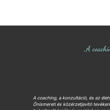
„A coachi
A coaching, a konzultáció, és az éle
Önismereti és közérzetjavító tevék