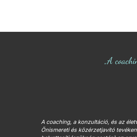
„A coachi
A coaching, a konzultáció, és az éle
Önismereti és közérzetjavító tevék