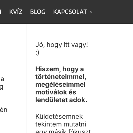
M
KVÍZ
BLOG
KAPCSOLAT
Jó, hogy itt vagy!
:)
Hiszem, hogy a
történeteimmel,
 a
megéléseimmel
eg
motiválok és
lendületet adok.
 én
Küldetésemnek
tekintem mutatni
egy másik fókuszt,