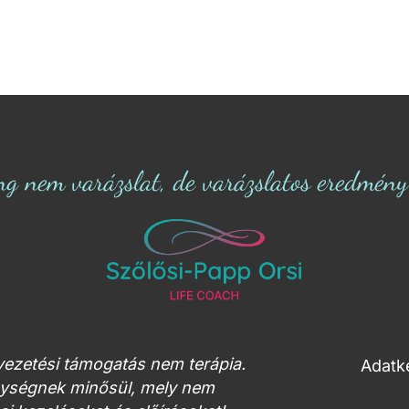
ng nem varázslat, de varázslatos eredmény s
tvezetési támogatás nem terápia.
Adatke
enységnek minősül, mely nem