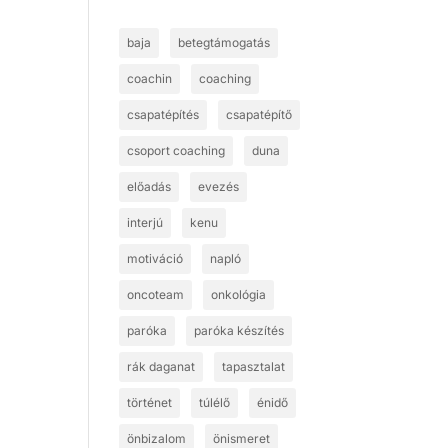
baja
betegtámogatás
coachin
coaching
csapatépítés
csapatépítő
csoport coaching
duna
előadás
evezés
interjú
kenu
motiváció
napló
oncoteam
onkológia
paróka
paróka készítés
rák daganat
tapasztalat
történet
túlélő
énidő
önbizalom
önismeret