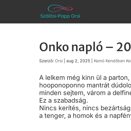
Onko napló – 20
Szerző:
Orsi
|
aug 2, 2025
|
Kemó Kendőben Ke
A lelkem még kinn ül a parton
hooponoponno mantrát dúdolom
minden sejtem, várom a delfine
Ez a szabadság.
Nincs kerítés, nincs bezártság
a tenger, a homok és a napfén