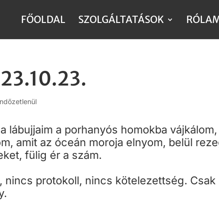
FŐOLDAL
SZOLGÁLTATÁSOK
RÓLA
23.10.23.
ndőzetlenül
, a lábujjaim a porhanyós homokba vájkálom,
, amit az óceán moroja elnyom, belül rez
ket, fülig ér a szám.
, nincs protokoll, nincs kötelezettség. Csak
y.