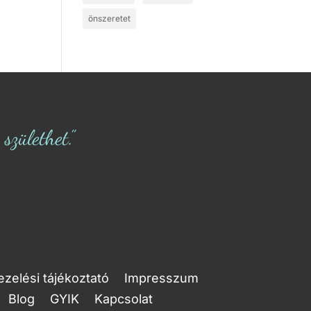
önszeretet
zülethet.”
zelési tájékoztató
Impresszum
Blog
GYIK
Kapcsolat