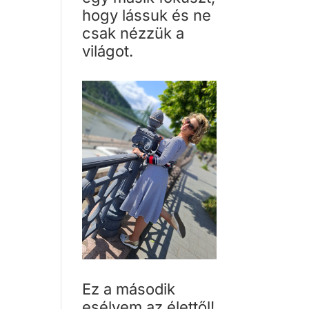
hogy lássuk és ne
csak nézzük a
világot.
Ez a második
esélyem az élettől!