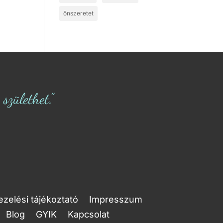
önszeretet
zülethet.”
zelési tájékoztató
Impresszum
Blog
GYIK
Kapcsolat