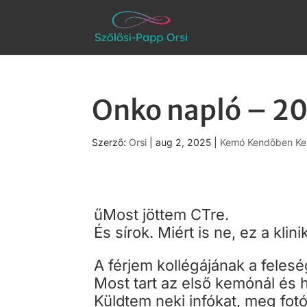
Onko napló – 2
Szerző:
Orsi
|
aug 2, 2025
|
Kemó Kendőben Ke
űMost jöttem CTre.
És sírok. Miért is ne, ez a klin
A férjem kollégájának a feleség
Most tart az első kemónál és h
Küldtem neki infókat, meg fotó