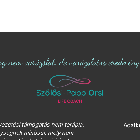
ng nem varázslat, de varázslatos eredmény s
tvezetési támogatás nem terápia.
Adatke
enységnek minősül, mely nem