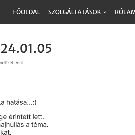
FŐOLDAL
SZOLGÁLTATÁSOK
RÓLA
024.01.05
ndőzetlenül
ika hatása…:)
e érintett lett.
ajhullás a téma.
kat.