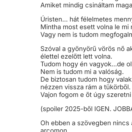
Amiket mindig csináltam magam
Úristen… hát félelmetes men
Mintha most esett volna le mi
Vagy nem is tudom megfogalm
Szóval a gyönyörű vörös nő 
élettel ezelőtt lett volna.
Tudom hogy én vagyok…de oly
Nem is tudom mi a valóság.
De biztosan tudom hogy valak
nézzen vissza rám a tükörből. 
Vajon fogom e őt úgy szeretni
(spoiler 2025-ből IGEN. JOB
Oh ebben a szövegben nincs á
arcomon…