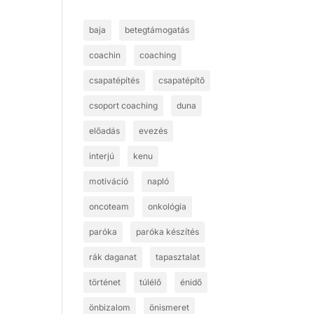
baja
betegtámogatás
coachin
coaching
csapatépítés
csapatépítő
csoport coaching
duna
előadás
evezés
interjú
kenu
motiváció
napló
oncoteam
onkológia
paróka
paróka készítés
rák daganat
tapasztalat
történet
túlélő
énidő
önbizalom
önismeret