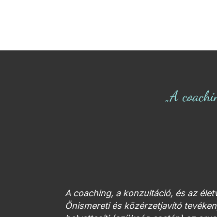
„A coachi
A coaching, a konzultáció, és az éle
Önismereti és közérzetjavító tevék