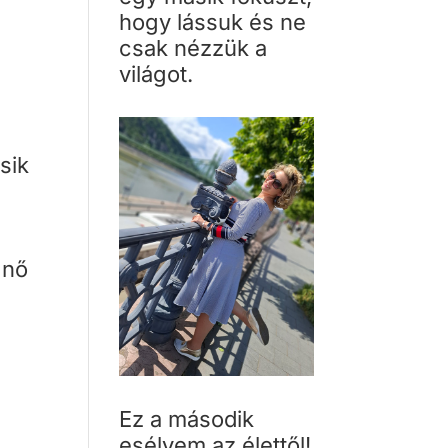
hogy lássuk és ne
csak nézzük a
világot.
sik
 nő
Ez a második
esélyem az élettől!