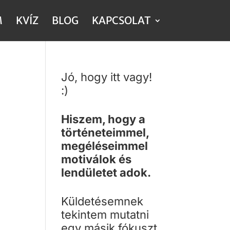
M
KVÍZ
BLOG
KAPCSOLAT
Jó, hogy itt vagy!
:)
Hiszem, hogy a
történeteimmel,
megéléseimmel
motiválok és
lendületet adok.
Küldetésemnek
tekintem mutatni
egy másik fókuszt,