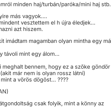
ról minden haj/turbán/paróka/mini haj stb.
nyire más vagyok….
 mindent vesztettem el h újra éledjek…
azni azt hiszem.
akit imádtam magamban olyan mintha egy má
 távoli mint egy álom…
i meghalt bennem, hogy ez a szőke göndör
(akit már nem is olyan rossz látni)
 mint a vörös dögöst… ????
BAN)
tgondoltság csak folyik, mint a könny az